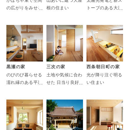
かぼちゃ束で空間
山あいに建つ大屋
太陽光発電と薪ス
の広がりをみせる
根の住まい
トーブのある大屋
心地よい住まい
根の住まい
黒瀬の家
三次の家
西条朝日町の家
のびのび暮らせる
土地や気候に合わ
光が降り注ぐ明る
濡れ縁のある平屋
せた 日当り良好
い住まい
の明るい住まい