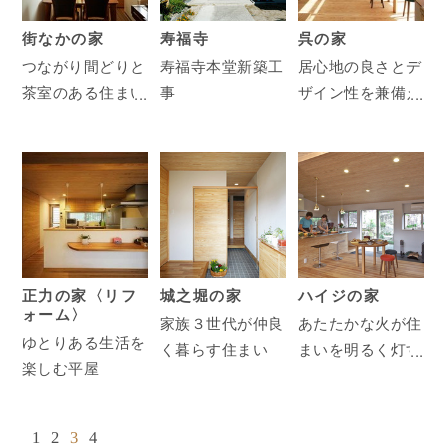
街なかの家
寿福寺
呉の家
つながり間どりと
寿福寺本堂新築工
居心地の良さとデ
茶室のある住まい
事
ザイン性を兼備え
た住まい
正力の家〈リフ
城之堀の家
ハイジの家
ォーム〉
家族３世代が仲良
あたたかな火が住
ゆとりある生活を
く暮らす住まい
まいを明るく灯す
楽しむ平屋
家
1
2
3
4