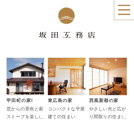
甲田町の家Ⅰ
東広島の家
西風新都の家
窓からの景色と薪
コンパクトな平屋
やさしい光と広が
ストーブを楽しむ
建ての住まい
り間取りの住まい
家