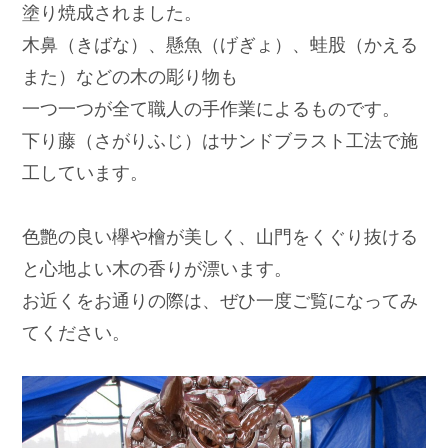
塗り焼成されました。
木鼻（きばな）、懸魚（げぎょ）、蛙股（かえる
また）などの木の彫り物も
一つ一つが全て職人の手作業によるものです。
下り藤（さがりふじ）はサンドブラスト工法で施
工しています。
色艶の良い欅や檜が美しく、山門をくぐり抜ける
と心地よい木の香りが漂います。
お近くをお通りの際は、ぜひ一度ご覧になってみ
てください。